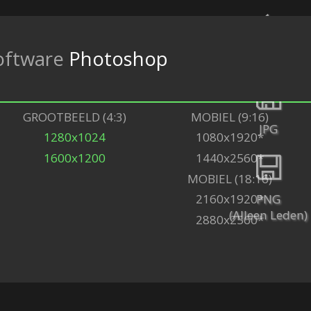
oftware
Photoshop
Terug
GROOTBEELD (4:3)
MOBIEL (9:16)
JPG
1280x1024
1080x1920*
1600x1200
1440x2560*
MOBIEL (18:16)
PNG
2160x1920*
(Alleen Leden)
2880x2560*