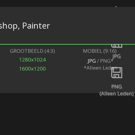
hop, Painter
Terug
GROOTBEELD (4:3)
MOBIEL (9:16)
JPG
1280x1024
JPG
/ PNG*
*Alleen Leden
1600x1200
PNG
(Alleen Leden)